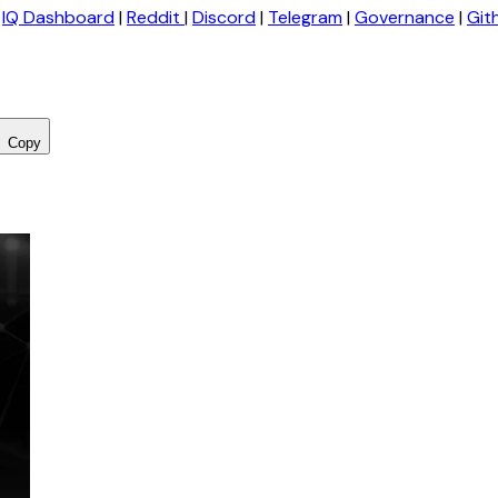
|
IQ Dashboard
|
Reddit
|
Discord
|
Telegram
|
Governance
|
Git
Copy