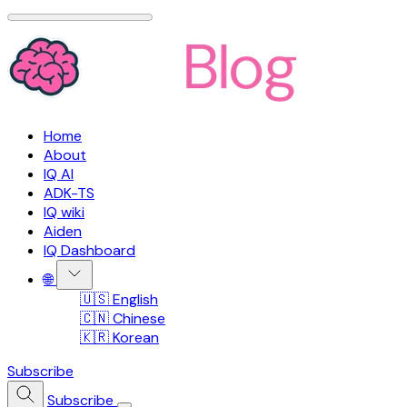
Home
About
IQ AI
ADK-TS
IQ wiki
Aiden
IQ Dashboard
🌐
🇺🇸 English
🇨🇳 Chinese
🇰🇷 Korean
Subscribe
Subscribe