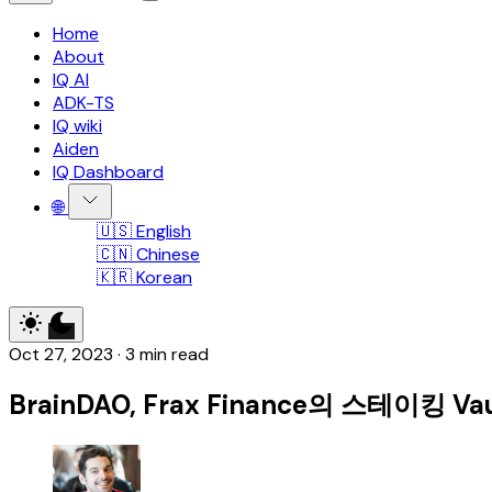
Home
About
IQ AI
ADK-TS
IQ wiki
Aiden
IQ Dashboard
🌐
🇺🇸 English
🇨🇳 Chinese
🇰🇷 Korean
Oct 27, 2023
·
3 min read
BrainDAO, Frax Finance의 스테이킹 V