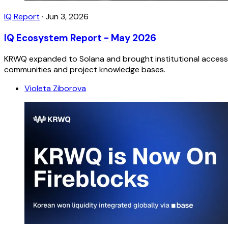
IQ Report
·
Jun 3, 2026
IQ Ecosystem Report - May 2026
KRWQ expanded to Solana and brought institutional access t
communities and project knowledge bases.
Violeta Ziborova