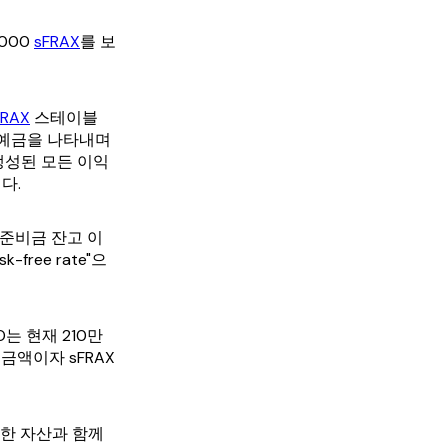
,000
sFRAX
를 보
FRAX
스테이블
례 예금을 나타내며
생성된 모든 이익
다.
불준비금 잔고 이
ree rate"으
O는 현재 210만
 금액이자 sFRAX
한 자산과 함께