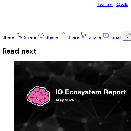
Twitter
|
IQ.wiki
Share
Share
Share
Share
Share
Email
Read next