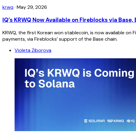
krwq
·
May 29, 2026
IQ’s KRWQ Now Available on Fireblocks via Base,
KRWQ, the first Korean won stablecoin, is now available on F
payments, via Fireblocks’ support of the Base chain.
Violeta Ziborova