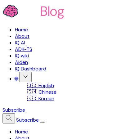
Home
About
IQ AI
ADK-TS
IQ wiki
Aiden
IQ Dashboard
🌐
🇺🇸 English
🇨🇳 Chinese
🇰🇷 Korean
Subscribe
Subscribe
Home
About