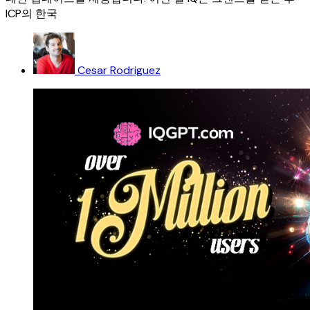
ICP의 한국
Cesar Rodriguez