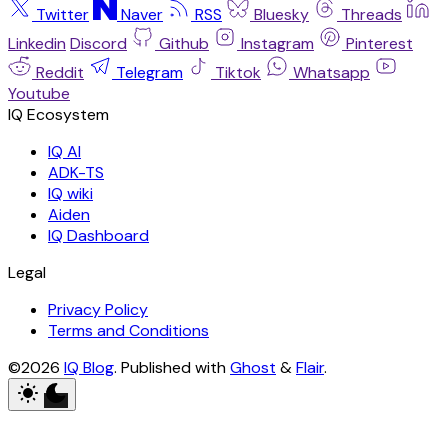
Twitter
Naver
RSS
Bluesky
Threads
Linkedin
Discord
Github
Instagram
Pinterest
Reddit
Telegram
Tiktok
Whatsapp
Youtube
IQ AI
ADK-TS
IQ wiki
Aiden
IQ Dashboard
Legal
Privacy Policy
Terms and Conditions
©2026
IQ Blog
.
Published with
Ghost
&
Flair
.