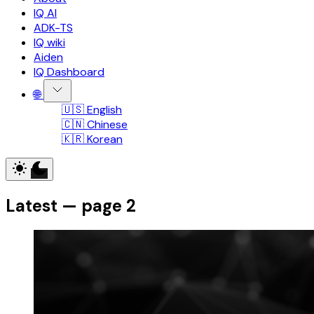
IQ AI
ADK-TS
IQ wiki
Aiden
IQ Dashboard
🌐
🇺🇸 English
🇨🇳 Chinese
🇰🇷 Korean
Latest — page 2