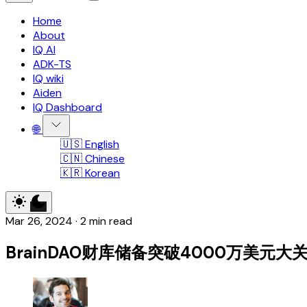
Home
About
IQ AI
ADK-TS
IQ wiki
Aiden
IQ Dashboard
🌐
🇺🇸 English
🇨🇳 Chinese
🇰🇷 Korean
Mar 26, 2024
·
2 min read
BrainDAO财库储备突破4000万美元大