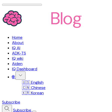
Home
About
IQ AI
ADK-TS
IQ wiki
Aiden
IQ Dashboard
🌐
🇺🇸 English
🇨🇳 Chinese
🇰🇷 Korean
Subscribe
Subscribe