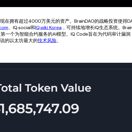
现在拥有超过4000万美元的资产。BrainDAO的战略投资使得
.com
、IQ.social和
IQ.wiki Korea
，可持续地增长IQ生态系统。Brai
第一个为智能合约服务的AI模型。IQ Code旨在为代码审计漏
erin所说的以太坊最大的
技术风险
。