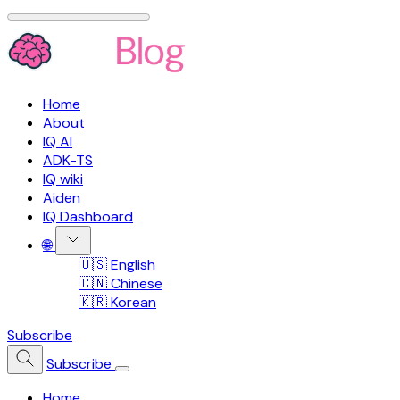
Home
About
IQ AI
ADK-TS
IQ wiki
Aiden
IQ Dashboard
🌐
🇺🇸 English
🇨🇳 Chinese
🇰🇷 Korean
Subscribe
Subscribe
Home