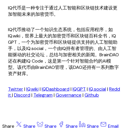
IQ代币是一种专注于通过人工智能和区块链技术建设更
加智能未来的加密货币。
IQ代币推动了一个知识生态系统，包括应用程序，如
IQ.wiki，世界上最大的加密货币和区块链百科全书，IQ
GPT，一个为加密货币和区块链提供支持的人工智能助
手，以及IQ.social，一个由IQ持有者管理的、由人工智
能驱动的社交论坛，总结与加密相关的新闻。BrainDAO
还在构建IQ Code，这是第一个针对智能合约的AI模
型。该代币由BrainDAO管理，该DAO还持有一系列数字
资产财库。
Twitter
|
IQ.wiki
|
IQDashboard
|
IQGPT
|
IQ.social
|
Redd
it
|
Discord
|
Telegram
|
Governance
|
Github
Share
Share
Share
Share
Share
Email