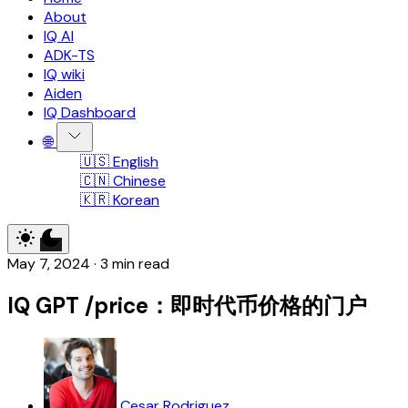
About
IQ AI
ADK-TS
IQ wiki
Aiden
IQ Dashboard
🌐
🇺🇸 English
🇨🇳 Chinese
🇰🇷 Korean
May 7, 2024
·
3 min read
IQ GPT /price：即时代币价格的门户
Cesar Rodriguez